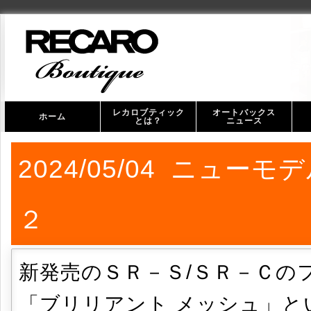
レカロブティック
オートバックス
ホーム
とは？
ニュース
オ
ス
2024/05/04 ニュ
２
新発売のＳＲ－Ｓ/ＳＲ－Ｃの
「ブリリアント メッシュ」と