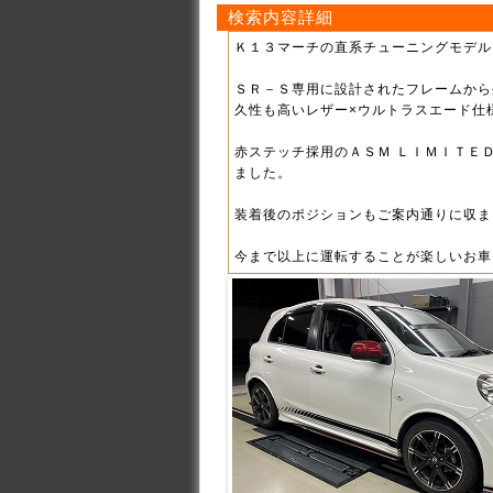
検索内容詳細
Ｋ１３マーチの直系チューニングモデル
ＳＲ－Ｓ専用に設計されたフレームから
久性も高いレザー×ウルトラスエード仕
赤ステッチ採用のＡＳＭ ＬＩＭＩＴＥ
ました。
装着後のポジションもご案内通りに収ま
今まで以上に運転することが楽しいお車