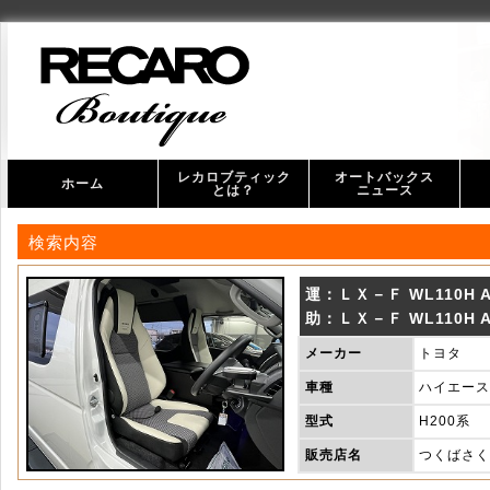
レカロブティック
オートバックス
ホーム
とは？
ニュース
オ
ス
検索内容
運：ＬＸ－Ｆ WL110H A/
助：ＬＸ－Ｆ WL110H A/
メーカー
トヨタ
車種
ハイエース
型式
H200系
販売店名
つくばさく