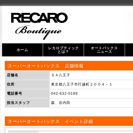
レカロブティック
オートバックス
ホーム
とは？
ニュース
オ
ス
スーパーオートバックス 店舗情報
店舗名
ＳＡ八王子
住所
東京都八王子市打越町２００４－１
電話番号
042-632-0189
担当スタッフ
森、谷内田
スーパーオートバックス イベント詳細