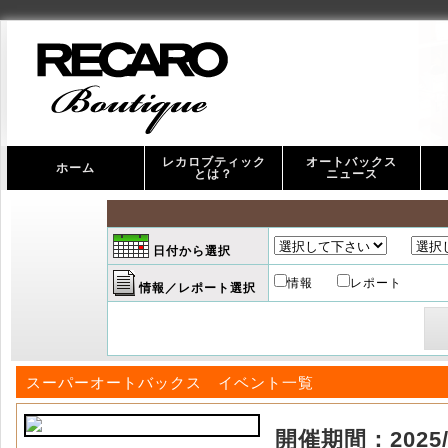
レカロブティック
オートバックス
ホーム
とは？
ニュース
オ
ス
日付から選択
情報
レポート
情報／レポート選択
スーパーオートバックス イベント一覧
開催期間：2025/05