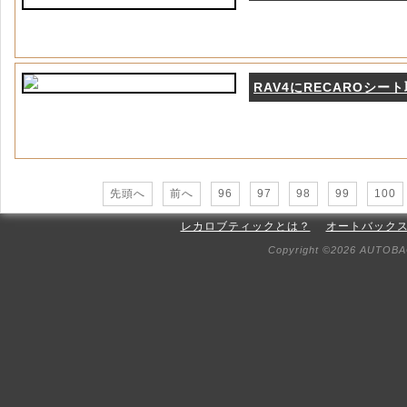
RAV4にRECAROシー
先頭へ
前へ
96
97
98
99
100
レカロブティックとは？
オートバック
Copyright ©2026 AUTOBAC