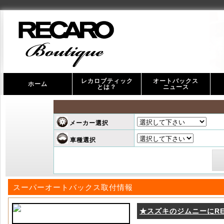
レカロブティック
オートバックス
ホーム
とは？
ニュース
オ
ス
メーカー選択
車種選択
スーパーオートバックス取付情報
★スズキのジムニーにR