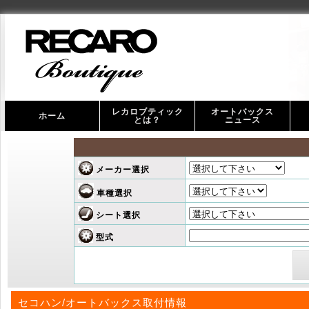
レカロブティック
オートバックス
ホーム
とは？
ニュース
オ
ス
メーカー選択
車種選択
シート選択
型式
セコハン/オートバックス取付情報