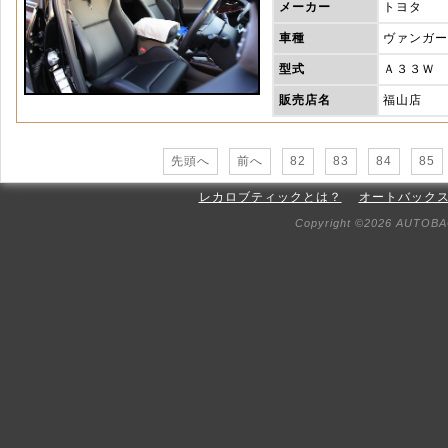
メーカー
トヨタ
車種
ヴァンガー
型式
Ａ３３Ｗ
販売店名
福山店
先頭へ
前へ
82
83
84
85
レカロブティックとは？
オートバック
Copyright ©2026 AUTOBAC