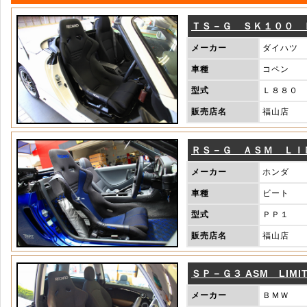
ＴＳ－Ｇ ＳＫ１００ 
メーカー
ダイハツ
車種
コペン
型式
Ｌ８８０
販売店名
福山店
ＲＳ－Ｇ ＡＳＭ ＬＩ
メーカー
ホンダ
車種
ビート
型式
ＰＰ１
販売店名
福山店
ＳＰ－Ｇ３ ASM LIMI
メーカー
ＢＭＷ