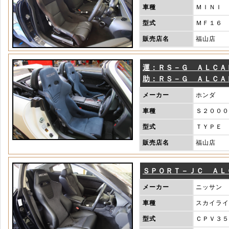
車種
ＭＩＮＩ
型式
ＭＦ１６
販売店名
福山店
運：ＲＳ－Ｇ ＡＬＣＡ
助：ＲＳ－Ｇ ＡＬＣＡ
メーカー
ホンダ
車種
Ｓ２０００
型式
ＴＹＰＥ 
販売店名
福山店
ＳＰＯＲＴ－ＪＣ ＡＬ
メーカー
ニッサン
車種
スカイライ
型式
ＣＰＶ３５