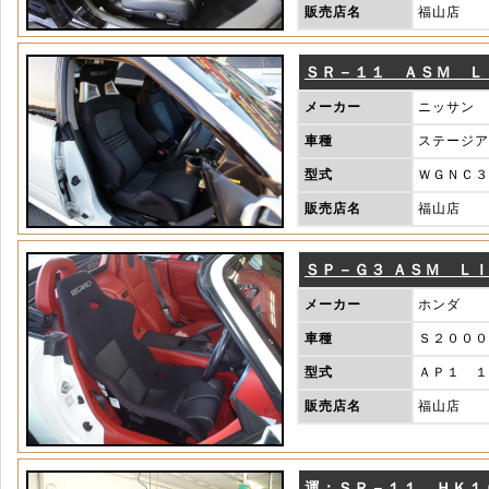
販売店名
福山店
ＳＲ－１１ ＡＳＭ Ｌ
メーカー
ニッサン
車種
ステージア
型式
ＷＧＮＣ３
販売店名
福山店
ＳＰ－Ｇ３ ＡＳＭ Ｌ
メーカー
ホンダ
車種
Ｓ２０００
型式
ＡＰ１ １
販売店名
福山店
運：ＳＲ－１１ ＨＫ１