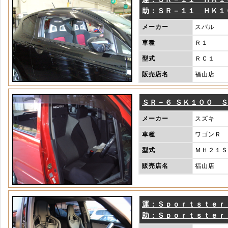
助：ＳＲ－１１ ＨＫ１
メーカー
スバル
車種
Ｒ１
型式
ＲＣ１
販売店名
福山店
ＳＲ－６ ＳＫ１００ 
メーカー
スズキ
車種
ワゴンＲ
型式
ＭＨ２１Ｓ
販売店名
福山店
運：Ｓｐｏｒｔｓｔｅｒ
助：Ｓｐｏｒｔｓｔｅｒ