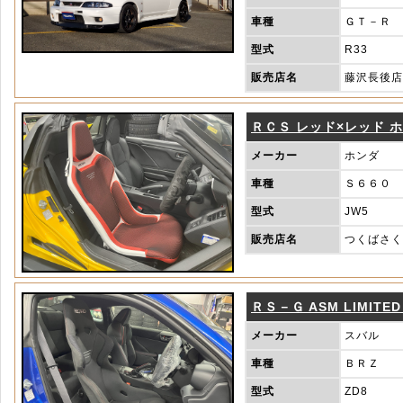
車種
ＧＴ－Ｒ
型式
R33
販売店名
藤沢長後店
ＲＣＳ レッド×レッド 
メーカー
ホンダ
車種
Ｓ６６０
型式
JW5
販売店名
つくばさく
ＲＳ－Ｇ ASM LIMITED 
メーカー
スバル
車種
ＢＲＺ
型式
ZD8