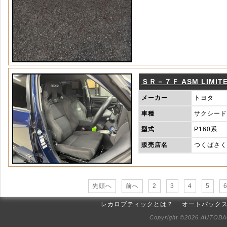
ＳＲ－７Ｆ ASM LIMITE
メーカー
トヨタ
車種
サクシード
型式
P160系
販売店名
つくばさく
先頭へ
前へ
2
3
4
5
レカロブティックとは？
オートバック
Copyright ©2026 AUTOBAC