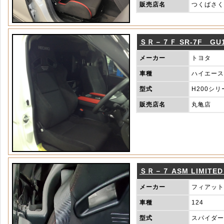
販売店名
つくばさく
ＳＲ－７Ｆ SR-7F GU1
メーカー
トヨタ
車種
ハイエース
型式
H200シリ
販売店名
丸亀店
ＳＲ－７ ASM LIMITED 
メーカー
フィアット
車種
124
型式
スパイダー