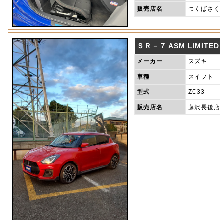
販売店名
つくばさく
ＳＲ－７ ASM LIMITED 
メーカー
スズキ
車種
スイフト
型式
ZC33
販売店名
藤沢長後店