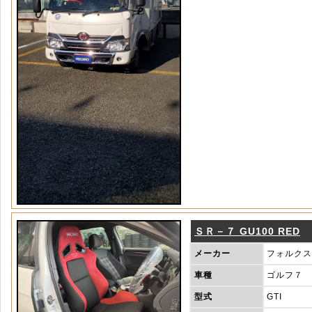
ＳＲ－７ GU100 RED
メーカー
フォルクス
車種
ゴルフ７
型式
GTI