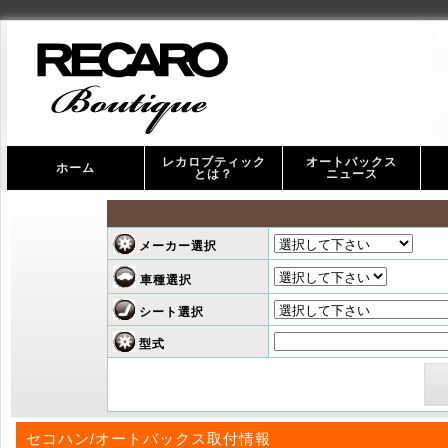
レカロブティック
オートバックス
ホーム
とは？
ニュース
オ
ス
メーカー選択
車種選択
シート選択
型式
セコハン/オートバックス取付情報