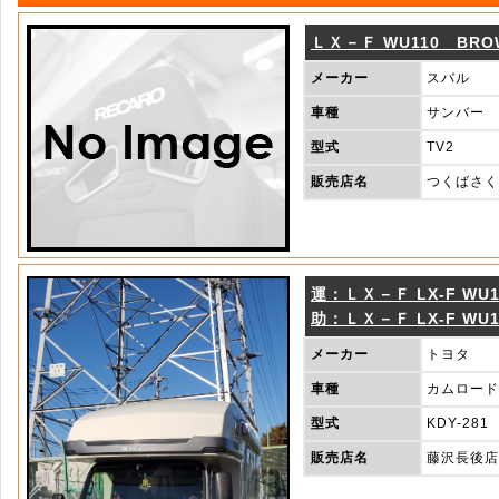
ＬＸ－Ｆ WU110 BRO
メーカー
スバル
車種
サンバー
型式
TV2
販売店名
つくばさく
運：ＬＸ－Ｆ LX-F WU11
助：ＬＸ－Ｆ LX-F WU11
メーカー
トヨタ
車種
カムロード
型式
KDY-281
販売店名
藤沢長後店